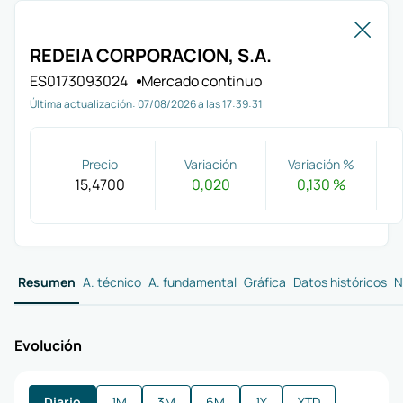
Vol
REDEIA CORPORACION, S.A.
ES0173093024
Mercado continuo
Última actualización:
07/08/2026 a las 17:39:31
Precio
Variación
Variación %
15,4700
0,020
0,130 %
Resumen
A. técnico
A. fundamental
Gráfica
Datos históricos
N
Evolución
Diario
1M
3M
6M
1Y
YTD