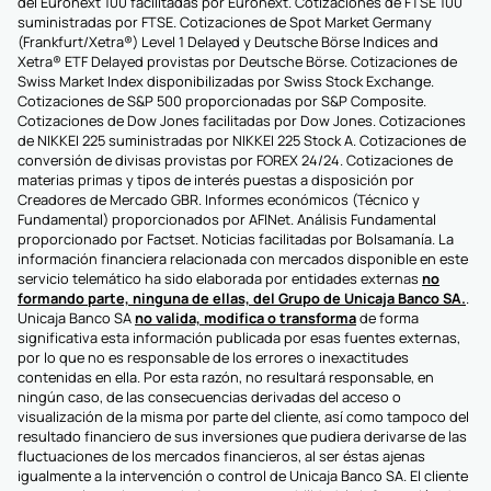
del Euronext 100 facilitadas por Euronext. Cotizaciones de FTSE 100
suministradas por FTSE. Cotizaciones de Spot Market Germany
(Frankfurt/Xetra®) Level 1 Delayed y Deutsche Börse Indices and
Xetra® ETF Delayed provistas por Deutsche Börse. Cotizaciones de
Swiss Market Index disponibilizadas por Swiss Stock Exchange.
Cotizaciones de S&P 500 proporcionadas por S&P Composite.
Cotizaciones de Dow Jones facilitadas por Dow Jones. Cotizaciones
de NIKKEI 225 suministradas por NIKKEI 225 Stock A. Cotizaciones de
conversión de divisas provistas por FOREX 24/24. Cotizaciones de
materias primas y tipos de interés puestas a disposición por
Creadores de Mercado GBR. Informes económicos (Técnico y
Fundamental) proporcionados por AFINet. Análisis Fundamental
proporcionado por Factset. Noticias facilitadas por Bolsamanía. La
información financiera relacionada con mercados disponible en este
servicio telemático ha sido elaborada por entidades externas
no
formando parte, ninguna de ellas, del Grupo de Unicaja Banco SA.
.
Unicaja Banco SA
no valida, modifica o transforma
de forma
significativa esta información publicada por esas fuentes externas,
por lo que no es responsable de los errores o inexactitudes
contenidas en ella. Por esta razón, no resultará responsable, en
ningún caso, de las consecuencias derivadas del acceso o
visualización de la misma por parte del cliente, así como tampoco del
resultado financiero de sus inversiones que pudiera derivarse de las
fluctuaciones de los mercados financieros, al ser éstas ajenas
igualmente a la intervención o control de Unicaja Banco SA. El cliente